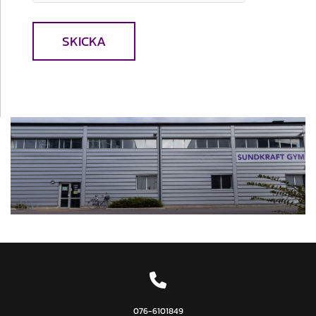

076-6101849