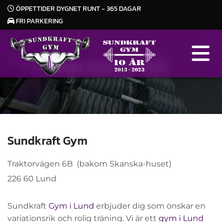
ÖPPETTIDER DYGNET RUNT - 365 DAGAR

FRI PARKERING

KONTAKTA OSS
Sundkraft Gym
Traktorvägen 6B (bakom Skanska-huset)
226 60 Lund
Sundkraft
Gym i Lund
erbjuder dig som önskar en
variationsrik och rolig träning. Vi är ett
gym i Lund